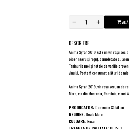
ADĂ
DESCRIERE
Anima Syrah 2019 este un vin roșu sec p
piper negru şi roşu), completate cu arom
Taninurile moi şi notele de vanilie prove
vinului. Poate fi consumat alături de mie
Anima Syrah 2019, vin roșu sec, an de re
Mare, vin din Muntenia, România, vinuri
A
PRODUCATOR:
Domeniile Săhăteni
REGIUNE:
Dealu Mare
CULOARE:
Rosu
TREAPTA DE CALITATE:
DOC-CT