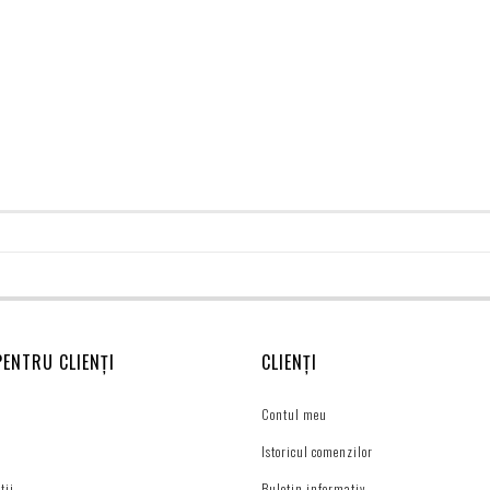
PENTRU CLIENȚI
CLIENȚI
Contul meu
Istoricul comenzilor
ții
Buletin informativ