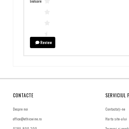
Evaluare:
Review
CONTACTE
SERVICIUL 
Despre noi
Contactați-ne
office@ethicwine.ro
Harta site-ului
0785 800 200
Termeni și condi