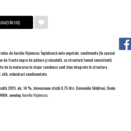
UGAȚI ÎN COȘ
rodus de Aurelia Vișinescu. Înglobează note vegetale, condimente (în special
e de fructe negre de pădure şi ciocolată, cu structură tanică consistentă.
nite de la maturarea în stejar românesc sunt bine integrate în structura
l, vită, mâncăruri condimentate.
coltă 2019, alc. 14 %, dimensiune sticlă 0,75 litri. Domeniile Săhăteni, Dealu
NIMA
, oenolog
Aurelia Vişinescu.