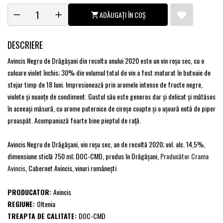
ADĂUGAȚI ÎN COȘ
DESCRIERE
Avincis Negru de Drăgăşani din recolta anului 2020 este un vin roşu sec, cu o
culoare violet închis; 30% din volumul total de vin a fost maturat în butoaie de
stejar timp de 18 luni. Impresionează prin aromele intense de fructe negre,
violete şi nuanţe de condiment. Gustul său este generos dar şi delicat şi mătăsos
în aceeaşi măsură, cu arome puternice de cireşe coapte şi o uşoară notă de piper
proaspăt. Acompaniază foarte bine pieptul de raţă.
Avincis Negru de Drăgăşani, vin roşu sec, an de recoltă 2020; vol. alc. 14,5%,
dimensiune sticlă 750 ml; DOC-CMD, produs în Drăgăşani,
Producător Crama
Avincis
, Cabernet Avincis, vinuri româneşti
PRODUCATOR:
Avincis
REGIUNE:
Oltenia
TREAPTA DE CALITATE:
DOC-CMD