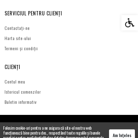
SERVICIUL PENTRU CLIENȚI
Setări s
Contactați-ne
Harta site-ului
Termeni și condiții
CLIENȚI
Contul meu
Istoricul comenzilor
Buletin informativ
Folosim cookie-uri pentru a ne asigura că site-ul nostru web
funcționează bine pentru dvs., respectând toate regulile și bunele
Am înțeles
practici pentru confidențialitatea datelor dumneavoastră personale.