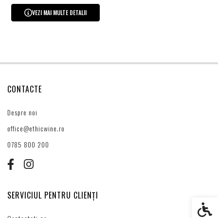
VEZI MAI MULTE DETALII
CONTACTE
Despre noi
office@ethicwine.ro
0785 800 200
SERVICIUL PENTRU CLIENȚI
Setări s