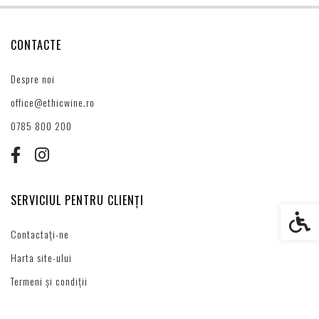
CONTACTE
Despre noi
office@ethicwine.ro
0785 800 200
SERVICIUL PENTRU CLIENȚI
Setări s
Contactați-ne
Harta site-ului
Termeni și condiții