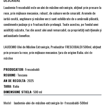
DESCRIERE
Laudemio Frescobaldi este un ulei de măsline extravirgin, obţinut prin presare la
rece, prin mijloace mecanice, robust, de culoare verde smarald. Aromele de
iarbă cosită, anghinare şi măsline verzi sunt echilibrate de o amăreală plăcută,
condimente jucăuşe şi o fructuozitate prelungă. Toate acestea, pe fondul unei
acidităţi scăzute, fac din acest ulei unul remarcabil, cu proprietăţi nutriţionale şi
antioxidante benefice.
LAUDEMIO Ulei de Măsline Extravirgin, Producător FRESCOBALDI 500ml, obţinut
prin presare la rece, prin mijloace mecanice; ţara de origine Italia;
ulei de
măsline
PRODUCATOR:
Frescobaldi
REGIUNE:
Toscana
AN DE RECOLTA:
2025
TARA:
Italia
DIMENSIUNE STICLA:
500 ml
Model:
laudemio-ulei-de-măsline-extravirgin-br-frescobaldi-500ml