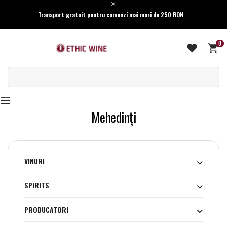
Transport gratuit pentru comenzi mai mari de 250 RON
0
Mehedinţi
VINURI
SPIRITS
PRODUCATORI