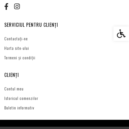
SERVICIUL PENTRU CLIENȚI
Setări s
Contactați-ne
Harta site-ului
Termeni și condiții
CLIENȚI
Contul meu
Istoricul comenzilor
Buletin informativ