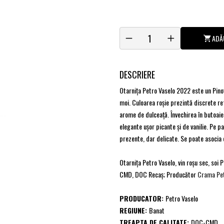
ADĂ
DESCRIERE
Otarniţa Petro Vaselo 2022 este un Pinot 
moi. Culoarea roșie prezintă discrete ref
arome de dulceaţă. Învechirea în butoai
elegante ușor picante și de vanilie. Pe pa
prezente, dar delicate. Se poate asocia 
Otarniţa Petro Vaselo, vin roşu sec, soi
CMD, DOC Recaş; Producător
Crama Pet
PRODUCATOR:
Petro Vaselo
REGIUNE:
Banat
TREAPTA DE CALITATE:
DOC-CMD