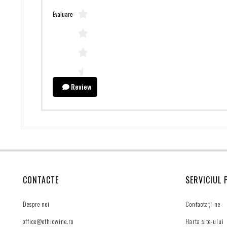
Evaluare:
Review
CONTACTE
SERVICIUL 
Despre noi
Contactați-ne
office@ethicwine.ro
Harta site-ului