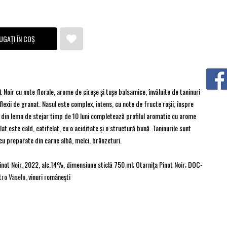
UGAȚI ÎN COȘ
Noir cu note florale, arome de cireșe şi tuşe balsamice, învăluite de taninuri
lexii de granat. Nasul este complex, intens, cu note de fructe roșii, înspre
e din lemn de stejar timp de 10 luni completează profilul aromatic cu arome
lat este cald, catifelat, cu o aciditate și o structură bună. Taninurile sunt
cu preparate din carne albă, melci, brânzeturi.
 Pinot Noir, 2022, alc.14%, dimensiune sticlă 750 ml; Otarniţa Pinot Noir; DOC-
ro Vaselo
, vinuri româneşti