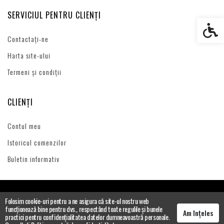
SERVICIUL PENTRU CLIENȚI
Setări s
Contactați-ne
Harta site-ului
Termeni și condiții
CLIENȚI
Contul meu
Istoricul comenzilor
Buletin informativ
Folosim cookie-uri pentru a ne asigura că site-ul nostru web
funcționează bine pentru dvs., respectând toate regulile și bunele
Am înțeles
practici pentru confidențialitatea datelor dumneavoastră personale.