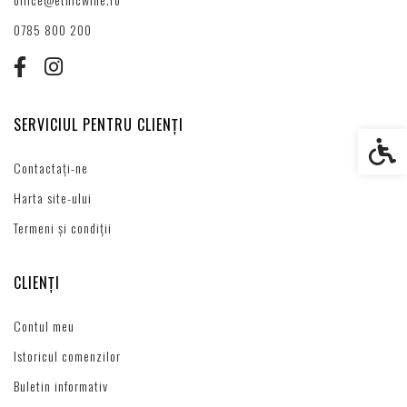
0785 800 200
SERVICIUL PENTRU CLIENȚI
Setări s
Contactați-ne
Harta site-ului
Termeni și condiții
CLIENȚI
Contul meu
Istoricul comenzilor
Buletin informativ