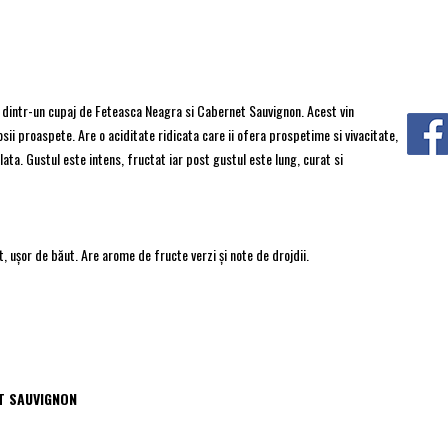
t dintr-un cupaj de Feteasca Neagra si Cabernet Sauvignon. Acest vin
ii proaspete. Are o aciditate ridicata care ii ofera prospetime si vivacitate,
lata. Gustul este intens, fructat iar post gustul este lung, curat si
t, ușor de băut. Are arome de fructe verzi și note de drojdii.
T SAUVIGNON