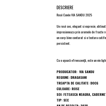
DESCRIERE
Rosé Cuvée VIA SANDU 2025
Un rosé sec, elegant si expresiv, obtinu
impresioneaza prin aromele de fructe ros
un corp bine conturat si o textura catife
persistent.
Cu o ușoară efrvescență, este un vin ligh
PRODUCATOR: VIA SANDU
REGIUNE: DRAGASANI
TREAPTA DE CALITATE: DOCG
CULOARE: ROSE
SOI: FETEASCA NEAGRA, CABERNE
TIP: SEC
AN DE RECOLTA: 2025