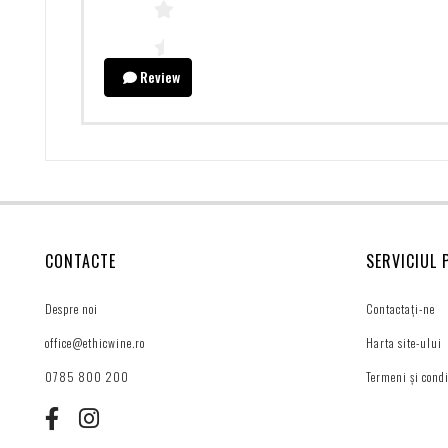
Review
CONTACTE
SERVICIUL 
Despre noi
Contactați-ne
office@ethicwine.ro
Harta site-ului
0785 800 200
Termeni și condi