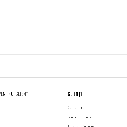
PENTRU CLIENȚI
CLIENȚI
Contul meu
Istoricul comenzilor
ții
Buletin informativ