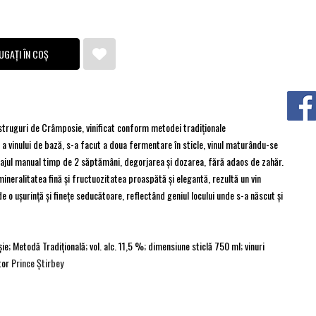
UGAȚI ÎN COȘ
truguri de Crâmposie, vinificat conform metodei tradiţionale
vinului de bază, s-a facut a doua fermentare în sticle, vinul maturându-se
uajul manual timp de 2 săptămâni, degorjarea şi dozarea, fără adaos de zahăr.
mineralitatea fină şi fructuozitatea proaspătă şi elegantă, rezultă un vin
 o uşurinţă şi fineţe seducătoare, reflectând geniul locului unde s-a născut şi
; Metodă Tradiţională; vol. alc. 11,5 %; dimensiune sticlă 750 ml; vinuri
tor
Prince Ştirbey