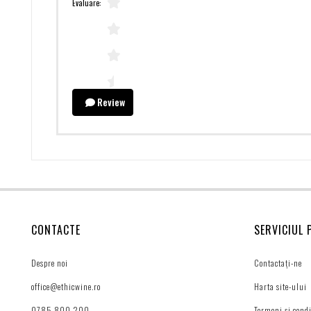
Evaluare:
Review
CONTACTE
SERVICIUL 
Despre noi
Contactați-ne
office@ethicwine.ro
Harta site-ului
0785 800 200
Termeni și condi