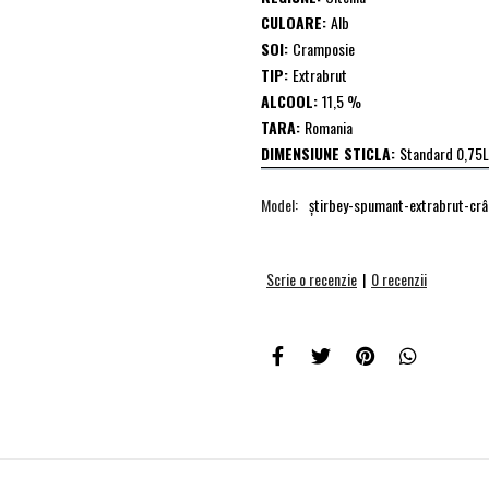
CULOARE:
Alb
SOI:
Cramposie
TIP:
Extrabrut
ALCOOL:
11,5 %
TARA:
Romania
DIMENSIUNE STICLA:
Standard 0,75L
Model:
ştirbey-spumant-extrabrut-cr
Scrie o recenzie
|
0 recenzii