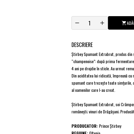
ADĂ
DESCRIERE
Ştirbey Spumant Extrabrut, produs din s
“champenoise”: după prima fermentare a 
4 ani pe drojdie în sticle. Au urmat rem
Din aciditatea lui ridicată, împreună cu 
spumant care trezeşte toate simţurile, de
al oamenilor care l-au creat.
Ştirbey Spumant Extrabrut, soi Crâmpoşie
româneşti; vinuri de Drăgăşani; Producă
PRODUCATOR:
Prince Ştirbey
REGIUNE:
Oltenia