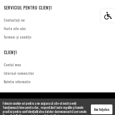
SERVICIUL PENTRU CLIENȚI
Setări s
Contactați-ne
Harta site-ului
Termeni și condiții
CLIENȚI
Contul meu
Istoricul comenzilor
Buletin informativ
Folosim cookie-uri pentru a ne asigura că site-ul nostru web
funcționează bine pentru dvs., respectând toate regulile și bunele
Am înțeles
practici pentru confidențialitatea datelor dumneavoastră personale.