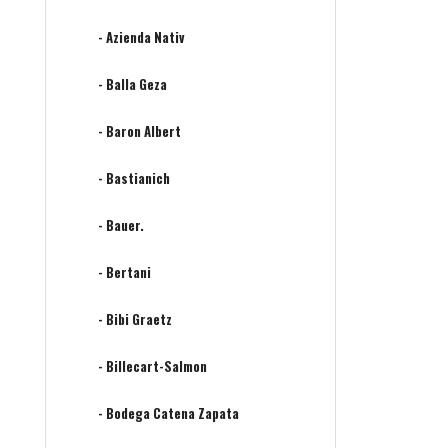
- Azienda Nativ
- Balla Geza
- Baron Albert
- Bastianich
- Bauer.
- Bertani
- Bibi Graetz
- Billecart-Salmon
- Bodega Catena Zapata