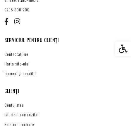
0785 800 200
SERVICIUL PENTRU CLIENȚI
Setări s
Contactați-ne
Harta site-ului
Termeni și condiții
CLIENȚI
Contul meu
Istoricul comenzilor
Buletin informativ