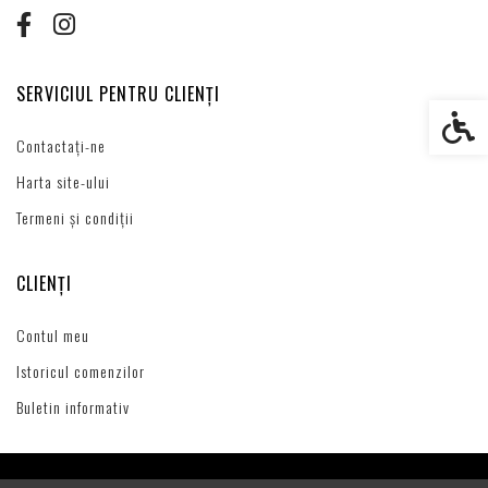
SERVICIUL PENTRU CLIENȚI
Setări s
Contactați-ne
Harta site-ului
Termeni și condiții
CLIENȚI
Contul meu
Istoricul comenzilor
Buletin informativ