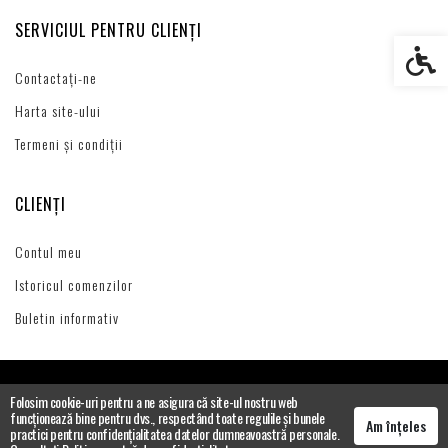
SERVICIUL PENTRU CLIENȚI
Setări s
Contactați-ne
Harta site-ului
Termeni și condiții
CLIENȚI
Contul meu
Istoricul comenzilor
Buletin informativ
Folosim cookie-uri pentru a ne asigura că site-ul nostru web
funcționează bine pentru dvs., respectând toate regulile și bunele
Am înțeles
practici pentru confidențialitatea datelor dumneavoastră personale.