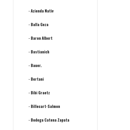
- Azienda Nativ
- Balla Geza
- Baron Albert
- Bastianich
- Bauer.
- Bertani
- Bibi Graetz
- Billecart-Salmon
- Bodega Catena Zapata