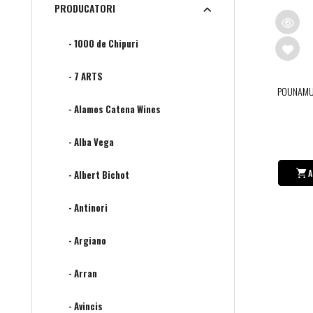
PRODUCATORI
- 1000 de Chipuri
- 7 ARTS
POUNAMU
- Alamos Catena Wines
- Alba Vega
A
- Albert Bichot
- Antinori
- Argiano
- Arran
- Avincis