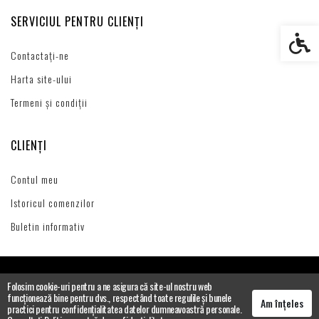
SERVICIUL PENTRU CLIENȚI
Setări s
Contactați-ne
Harta site-ului
Termeni și condiții
CLIENȚI
Contul meu
Istoricul comenzilor
Buletin informativ
Folosim cookie-uri pentru a ne asigura că site-ul nostru web
funcționează bine pentru dvs., respectând toate regulile și bunele
Am înțeles
practici pentru confidențialitatea datelor dumneavoastră personale.