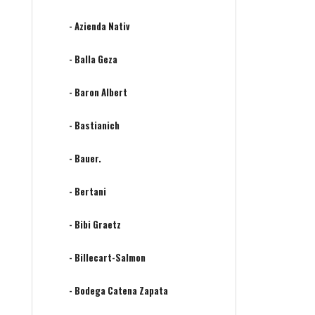
- Azienda Nativ
- Balla Geza
- Baron Albert
- Bastianich
- Bauer.
- Bertani
- Bibi Graetz
- Billecart-Salmon
- Bodega Catena Zapata