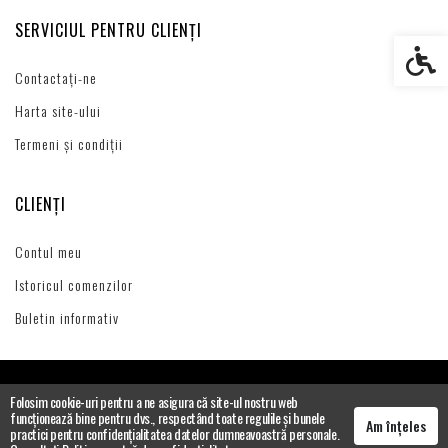
SERVICIUL PENTRU CLIENȚI
Setări s
Contactați-ne
Harta site-ului
Termeni și condiții
CLIENȚI
Contul meu
Istoricul comenzilor
Buletin informativ
Folosim cookie-uri pentru a ne asigura că site-ul nostru web
funcționează bine pentru dvs., respectând toate regulile și bunele
Am înțeles
practici pentru confidențialitatea datelor dumneavoastră personale.