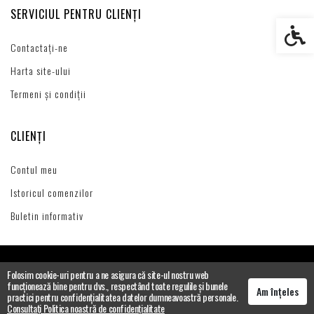
SERVICIUL PENTRU CLIENȚI
Setări s
Contactați-ne
Harta site-ului
Termeni și condiții
CLIENȚI
Contul meu
Istoricul comenzilor
Buletin informativ
Folosim cookie-uri pentru a ne asigura că site-ul nostru web
funcționează bine pentru dvs., respectând toate regulile și bunele
Am înțeles
practici pentru confidențialitatea datelor dumneavoastră personale.
Consultați Politica noastră de confidențialitate