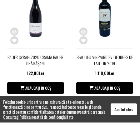
BAUER SYRAH 2020 CRAMA BAUER
BEAULIEU VINEYARD BV GEORGES DE
DRĂGĂŞANI
LATOUR 2019
122,00Lei
1.118,00Lei
ADĂUGAȚI ÎN COȘ
ADĂUGAȚI ÎN COȘ
Folosim cookie-uri pentru a ne asigura că site-ul nostru web
funcționează bine pentru dvs., respectând toate regulile și bunele
Am înțeles
practici pentru confidențialitatea datelor dumneavoastră personale.
Consultați Politica noastră de confidențialitate