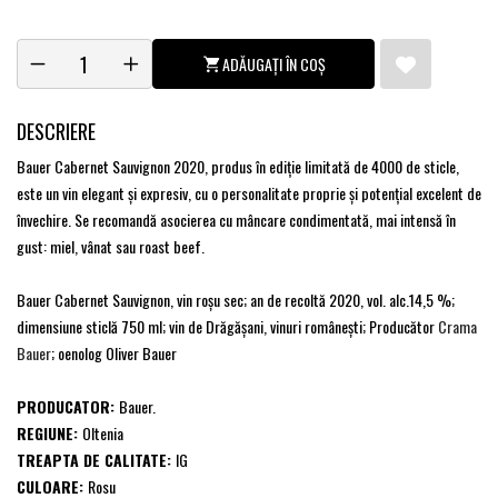
ADĂUGAȚI ÎN COȘ
DESCRIERE
Bauer Cabernet Sauvignon 2020, produs în ediţie limitată de 4000 de sticle,
este un vin elegant şi expresiv, cu o personalitate proprie şi potenţial excelent de
învechire. Se recomandă asocierea cu mâncare condimentată, mai intensă în
gust: miel, vânat sau roast beef.
Bauer Cabernet Sauvignon, vin roşu sec; an de recoltă 2020, vol. alc.14,5 %;
dimensiune sticlă 750 ml; vin de Drăgăşani, vinuri româneşti; Producător
Crama
Bauer
; oenolog Oliver Bauer
PRODUCATOR:
Bauer.
REGIUNE:
Oltenia
TREAPTA DE CALITATE:
IG
CULOARE:
Rosu