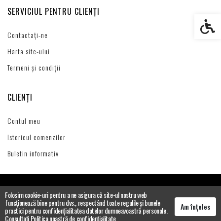
SERVICIUL PENTRU CLIENȚI
Setări s
Contactați-ne
Harta site-ului
Termeni și condiții
CLIENȚI
Contul meu
Istoricul comenzilor
Buletin informativ
Folosim cookie-uri pentru a ne asigura că site-ul nostru web
funcționează bine pentru dvs., respectând toate regulile și bunele
Am înțeles
practici pentru confidențialitatea datelor dumneavoastră personale.
Consultați Politica noastră de confidențialitate