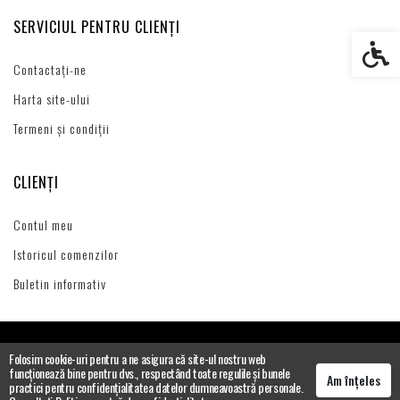
SERVICIUL PENTRU CLIENȚI
Setări s
Contactați-ne
Harta site-ului
Termeni și condiții
CLIENȚI
Contul meu
Istoricul comenzilor
Buletin informativ
Folosim cookie-uri pentru a ne asigura că site-ul nostru web
funcționează bine pentru dvs., respectând toate regulile și bunele
Am înțeles
practici pentru confidențialitatea datelor dumneavoastră personale.