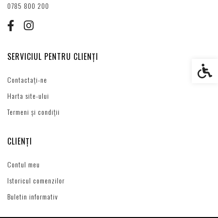
0785 800 200
SERVICIUL PENTRU CLIENȚI
Setări s
Contactați-ne
Harta site-ului
Termeni și condiții
CLIENȚI
Contul meu
Istoricul comenzilor
Buletin informativ