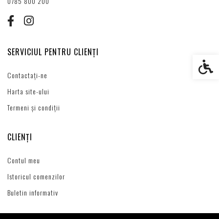
0785 800 200
SERVICIUL PENTRU CLIENȚI
Setări s
Contactați-ne
Harta site-ului
Termeni și condiții
CLIENȚI
Contul meu
Istoricul comenzilor
Buletin informativ