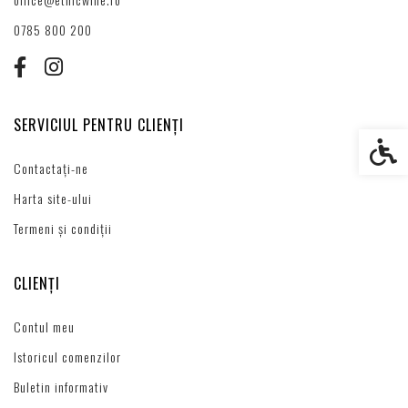
0785 800 200
SERVICIUL PENTRU CLIENȚI
Setări s
Contactați-ne
Harta site-ului
Termeni și condiții
CLIENȚI
Contul meu
Istoricul comenzilor
Buletin informativ