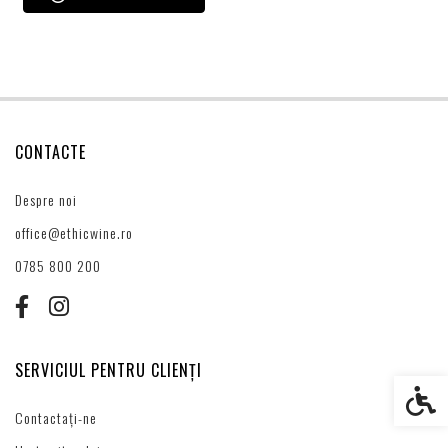
CONTACTE
Despre noi
office@ethicwine.ro
0785 800 200
SERVICIUL PENTRU CLIENȚI
Setări s
Contactați-ne