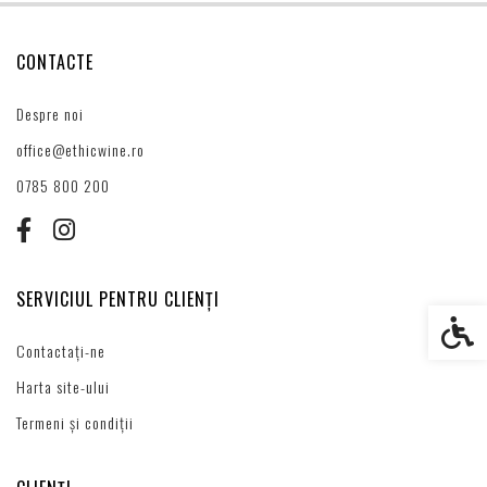
CONTACTE
Despre noi
office@ethicwine.ro
0785 800 200
SERVICIUL PENTRU CLIENȚI
Setări s
Contactați-ne
Harta site-ului
Termeni și condiții