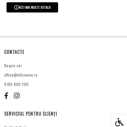
VEZI MAI MULTE DETALII
CONTACTE
Despre noi
office@ethicwine.ro
0785 800 200
SERVICIUL PENTRU CLIENȚI
Setări s