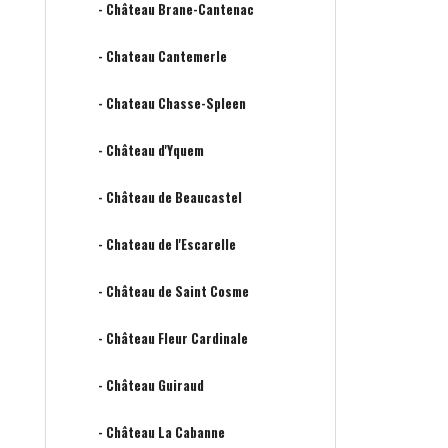
- Château Brane-Cantenac
- Chateau Cantemerle
- Chateau Chasse-Spleen
- Château d'Yquem
- Château de Beaucastel
- Chateau de l'Escarelle
- Château de Saint Cosme
- Château Fleur Cardinale
- Château Guiraud
- Château La Cabanne