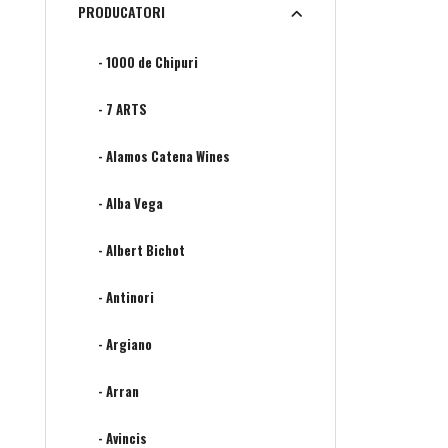
PRODUCATORI
- 1000 de Chipuri
- 7 ARTS
- Alamos Catena Wines
- Alba Vega
- Albert Bichot
- Antinori
- Argiano
- Arran
- Avincis