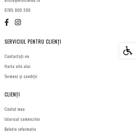
0785 800 200
SERVICIUL PENTRU CLIENȚI
Setări s
Contactați-ne
Harta site-ului
Termeni și condiții
CLIENȚI
Contul meu
Istoricul comenzilor
Buletin informativ