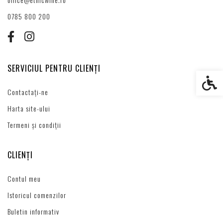
0785 800 200
SERVICIUL PENTRU CLIENȚI
Setări s
Contactați-ne
Harta site-ului
Termeni și condiții
CLIENȚI
Contul meu
Istoricul comenzilor
Buletin informativ