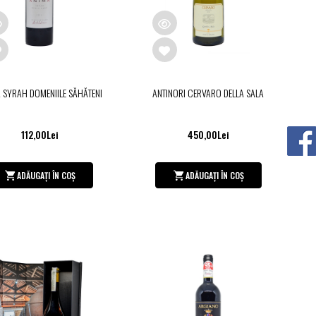
 SYRAH DOMENIILE SĂHĂTENI
ANTINORI CERVARO DELLA SALA
112,00Lei
450,00Lei
ADĂUGAȚI ÎN COȘ
ADĂUGAȚI ÎN COȘ