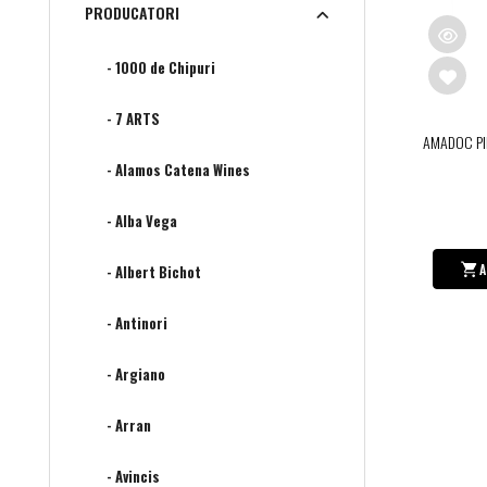
PRODUCATORI
- 1000 de Chipuri
- 7 ARTS
AMADOC PI
- Alamos Catena Wines
- Alba Vega
A
- Albert Bichot
- Antinori
- Argiano
- Arran
- Avincis