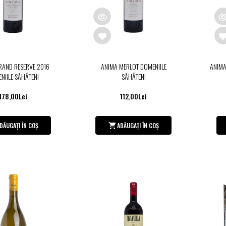
RAND RESERVE 2016
ANIMA MERLOT DOMENIILE
ANIMA
NIILE SĂHĂTENI
SĂHĂTENI
178,00Lei
112,00Lei
DĂUGAȚI ÎN COȘ
ADĂUGAȚI ÎN COȘ