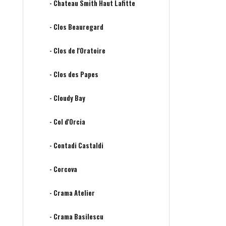
- Chateau Smith Haut Lafitte
- Clos Beauregard
- Clos de l'Oratoire
- Clos des Papes
- Cloudy Bay
- Col d'Orcia
- Contadi Castaldi
- Corcova
- Crama Atelier
- Crama Basilescu