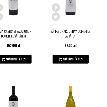
MA CABERNET SAUVIGNON
ANIMA CHARDONNAY DOMENIILE
DOMENIILE SĂHĂTENI
SĂHĂTENI
153,00Lei
92,00Lei
ADĂUGAȚI ÎN COȘ
ADĂUGAȚI ÎN COȘ