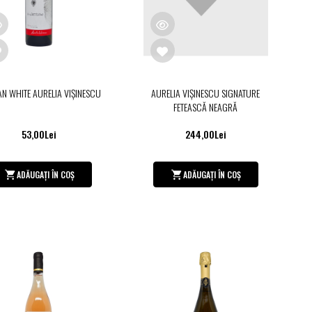
AN WHITE AURELIA VIŞINESCU
AURELIA VIŞINESCU SIGNATURE
FETEASCĂ NEAGRĂ
53,00Lei
244,00Lei
ADĂUGAȚI ÎN COȘ
ADĂUGAȚI ÎN COȘ