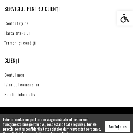
SERVICIUL PENTRU CLIENȚI
Setări s
Contactați-ne
Harta site-ului
Termeni și condiții
CLIENȚI
Contul meu
Istoricul comenzilor
Buletin informativ
Folosim cookie-uri pentru a ne asigura că site-ul nostru web
funcționează bine pentru dvs., respectând toate regulile și bunele
Am înțeles
practici pentru confidențialitatea datelor dumneavoastră personale.