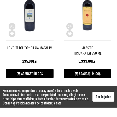
LE VOLTE DELL'ORNELLAIA MAGNUM
MASSETO
TOSCANA IGT 750 ML
295,00Lei
5.999,00Lei
ADĂUGAȚI ÎN COȘ
ADĂUGAȚI ÎN COȘ
Folosim cookie-uri pentru a ne asigura că site-ul nostru web
funcționează bine pentru dvs., respectând toate regulile și bunele
Am înțeles
practici pentru confidențialitatea datelor dumneavoastră personale.
Consultați Politica noastră de confidențialitate