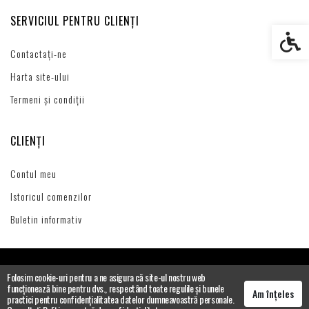
SERVICIUL PENTRU CLIENȚI
Setări s
Contactați-ne
Harta site-ului
Termeni și condiții
CLIENȚI
Contul meu
Istoricul comenzilor
Buletin informativ
Folosim cookie-uri pentru a ne asigura că site-ul nostru web
funcționează bine pentru dvs., respectând toate regulile și bunele
Am înțeles
practici pentru confidențialitatea datelor dumneavoastră personale.