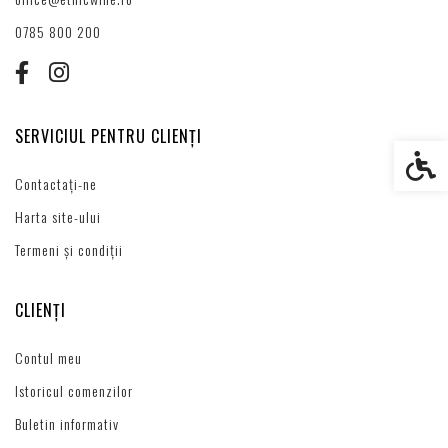
0785 800 200
SERVICIUL PENTRU CLIENȚI
Setări s
Contactați-ne
Harta site-ului
Termeni și condiții
CLIENȚI
Contul meu
Istoricul comenzilor
Buletin informativ