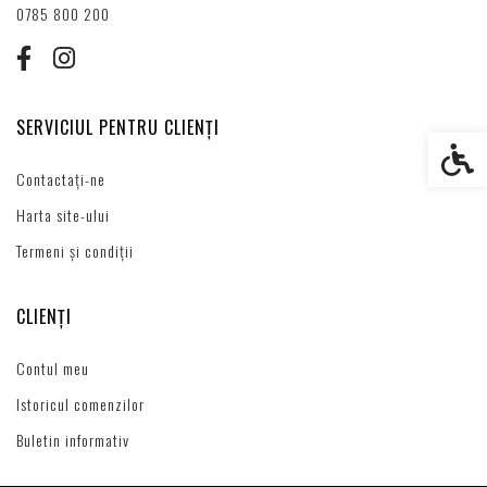
0785 800 200
SERVICIUL PENTRU CLIENȚI
Setări s
Contactați-ne
Harta site-ului
Termeni și condiții
CLIENȚI
Contul meu
Istoricul comenzilor
Buletin informativ