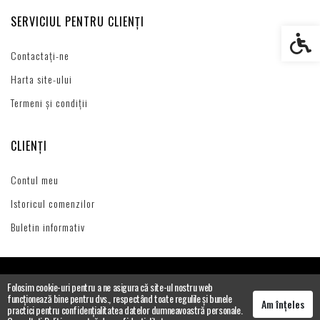
SERVICIUL PENTRU CLIENȚI
Setări s
Contactați-ne
Harta site-ului
Termeni și condiții
CLIENȚI
Contul meu
Istoricul comenzilor
Buletin informativ
Folosim cookie-uri pentru a ne asigura că site-ul nostru web
funcționează bine pentru dvs., respectând toate regulile și bunele
Am înțeles
practici pentru confidențialitatea datelor dumneavoastră personale.