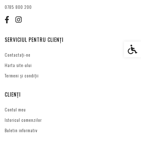
0785 800 200
SERVICIUL PENTRU CLIENȚI
Setări s
Contactați-ne
Harta site-ului
Termeni și condiții
CLIENȚI
Contul meu
Istoricul comenzilor
Buletin informativ