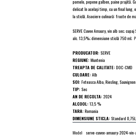
pomelo, pepene galben, paine prajită. G
delicat în același timp, cu un final lung,
la sticlă. Asociere culinară: fructe de ma
SERVE Cuvee Amaury, vin alb sec; cupaj S
alc. 13,5%; dimensiune sticlă 750 ml;
P
PRODUCATOR:
SERVE
REGIUNE:
Muntenia
TREAPTA DE CALITATE:
DOC-CMD
CULOARE:
Alb
SOI:
Feteasca Alba, Riesling, Sauvignon
TIP:
Sec
AN DE RECOLTA:
2024
ALCOOL:
13,5 %
TARA:
Romania
DIMENSIUNE STICLA:
Standard 0,75L
Model:
serve-cuvee-amaury-2024-vin-