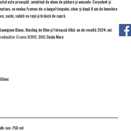
ustul este proaspăt, amintind de alune de pădure şi avocado. Corpolent și
 onctuos, va evolua frumos de-a lungul timpului, chiar şi după 8 ani de învechire
re, sushi, salată cu roșii și brânză de capră.
auvignon Blanc, Riesling de Rhin şi Fetească Albă; an de recoltă 2024; vol.
roducător Crama SERVE
, DOC Dealu Mare
 Blanc
alb-sec-750-ml