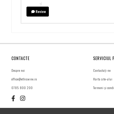
Review
CONTACTE
SERVICIUL 
Despre noi
Contactați-ne
office@ethicwine.ro
Harta site-ului
0785 800 200
Termeni și condi