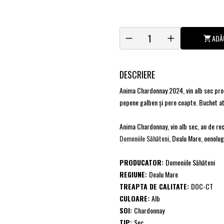
ADĂ
DESCRIERE
Anima Chardonnay 2024, vin alb sec prod
pepene galben și pere coapte. Buchet a
Anima Chardonnay, vin alb sec, an de r
Domeniile Săhăteni
, Dealu Mare, oenolog
PRODUCATOR:
Domeniile Săhăteni
REGIUNE:
Dealu Mare
TREAPTA DE CALITATE:
DOC-CT
CULOARE:
Alb
SOI:
Chardonnay
TIP:
Sec