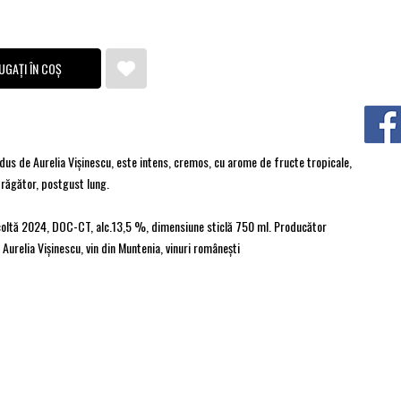
UGAȚI ÎN COȘ
us de Aurelia Vișinescu, este intens, cremos, cu arome de fructe tropicale,
trăgător, postgust lung.
ecoltă 2024, DOC-CT, alc.13,5 %, dimensiune sticlă 750 ml. Producător
 Aurelia Vișinescu, vin din Muntenia, vinuri româneşti