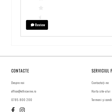
Review
CONTACTE
SERVICIUL 
Despre noi
Contactați-ne
office@ethicwine.ro
Harta site-ului
0785 800 200
Termeni și condi