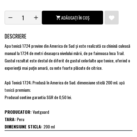
ADĂUGAȚI ÎN COȘ
DESCRIERE
Apa tonică 1724 provine din America de Sud şi este realizată cu chinină culeasă
manual la 1724 de metri deasupra nivelului mării, de pe faimoasa Inca Trail.
Gustul rezultat este destul de diferit de gustul celorlalte ape tonice, oferind o
experienţă mai puţin amară, cu note foarte plăcute de citrice.
Apă Tonică 1724; Produsă în America de Sud; dimensiune sticlă 200 ml;
apă
tonică
premium;
Produsul contine garantia SGR de 0,50 lei.
PRODUCATOR:
Vantguard
TARA:
Peru
DIMENSIUNE STICLA:
200 ml