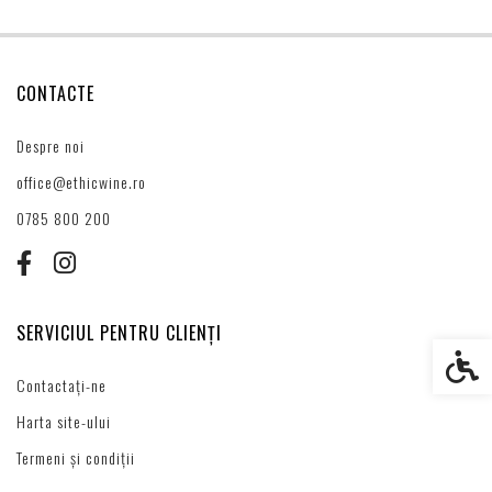
CONTACTE
Despre noi
office@ethicwine.ro
0785 800 200
SERVICIUL PENTRU CLIENȚI
Setări s
Contactați-ne
Harta site-ului
Termeni și condiții