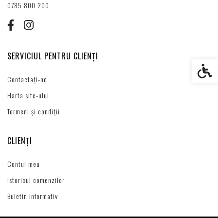
0785 800 200
SERVICIUL PENTRU CLIENȚI
Setări s
Contactați-ne
Harta site-ului
Termeni și condiții
CLIENȚI
Contul meu
Istoricul comenzilor
Buletin informativ