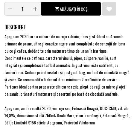
ADĂUGAȚI ÎN COȘ
DESCRIERE
Apogeum 2020, are o culoare de un roșu rubiniu, dens și strălucitor. Aromele
primare de prune, afine și coacăze negre sunt completate de senzații de lemn
dulce și cafea, dobândite prin maturare timp de un an în barrique.
Condimentele ce definesc caracterul vinului, piper, cuișoare, vanilie, sunt
integrate și completează tabloul aromatic. În gust vinul este catifelat, cu
taninuri moi. Seduce prin densitate și postgust lung, cu final de ciocolată neagră
și vișine. Se recomandă a fi decantat cu minimum 2 ore înainte de servire.
Partener ideal pentru preparate din carne roșie, piept de rață cu miere și oțet
balsamic, brânzeturi maturare și deserturi pe bază de ciocolată amăruie.
Apogeum, an de recoltă 2020, vin roşu sec, Fetească Neagră, DOC-CMD, vol. alc.
14,8%, dimensiune sticlă 750ml; Dealu Mare, vinuri româneşti, Fetească Neagră,
Ediție Limitată 9156 sticle, Apogeum,
Proiectul Valahorum