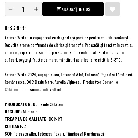
ADĂUGAȚI ÎN COȘ
DESCRIERE
Artisan White, un cupaj creat cu dragoste şi pasiune pentru soiurile româneşti.
Dezvoltă arome parfumate de citrice şi trandafir. Proaspăt şi fructat în gust, cu
note de grapefruit roşu, final persistent şi bine echilibrat. Poate fi servit cu
sufleuri, peşte şi fructe de mare, mâncăruri asiatice, bine răcit la 6-8°C.
Artisan White 2024, cupaj alb sec, Fetească Albă, Fetească Regală şi Tămâioasă
Românească. DOC Dealu Mare, Aurelia Vişinescu, Producător
Domeniile
Săhăteni
, dimensiune sticlă 750 ml
PRODUCATOR:
Domeniile Săhăteni
REGIUNE:
Muntenia
TREAPTA DE CALITATE:
DOC-CT
CULOARE:
Alb
SOI:
Feteasca Alba, Feteasca Regala, Tămâioasă Românească