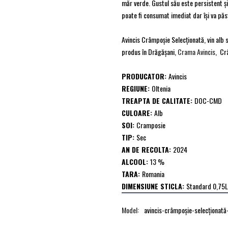
măr verde. Gustul său este persistent și p
poate fi consumat imediat dar îşi va păst
Avincis Crâmpoşie Selecţionată, vin alb
produs în Drăgăşani,
Crama Avincis
, Cr
PRODUCATOR:
Avincis
REGIUNE:
Oltenia
TREAPTA DE CALITATE:
DOC-CMD
CULOARE:
Alb
SOI:
Cramposie
TIP:
Sec
AN DE RECOLTA:
2024
ALCOOL:
13 %
TARA:
Romania
DIMENSIUNE STICLA:
Standard 0,75L
Model:
avincis-crâmpoşie-selecţionat