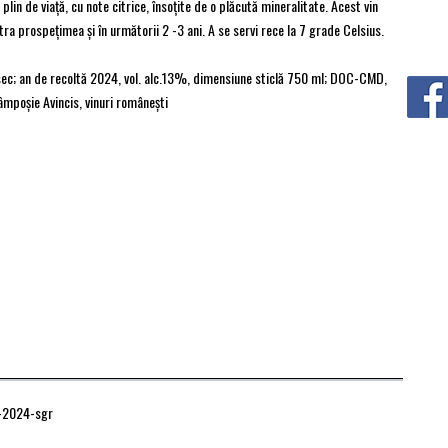
lin de viață, cu note citrice, însoțite de o plăcută mineralitate. Acest vin
ra prospeţimea şi în următorii 2 -3 ani. A se servi rece la 7 grade Celsius.
 sec; an de recoltă 2024, vol. alc.13%, dimensiune sticlă 750 ml; DOC-CMD,
âmpoşie Avincis, vinuri româneşti
ă-2024-sgr