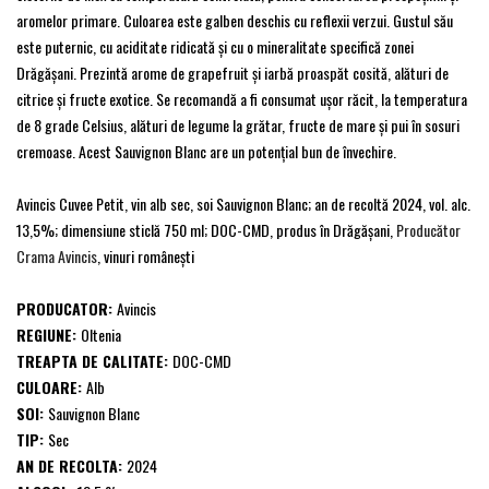
aromelor primare. Culoarea este galben deschis cu reflexii verzui. Gustul său
este puternic, cu aciditate ridicată şi cu o mineralitate specifică zonei
Drăgăşani. Prezintă arome de grapefruit și iarbă proaspăt cosită, alături de
citrice și fructe exotice. Se recomandă a fi consumat ușor răcit, la temperatura
de 8 grade Celsius, alături de legume la grătar, fructe de mare și pui în sosuri
cremoase. Acest Sauvignon Blanc are un potențial bun de învechire.
Avincis Cuvee Petit, vin alb sec, soi Sauvignon Blanc; an de recoltă 2024, vol. alc.
13,5%; dimensiune sticlă 750 ml; DOC-CMD, produs în Drăgăşani,
Producător
Crama Avincis
, vinuri româneşti
PRODUCATOR:
Avincis
REGIUNE:
Oltenia
TREAPTA DE CALITATE:
DOC-CMD
CULOARE:
Alb
SOI:
Sauvignon Blanc
TIP:
Sec
AN DE RECOLTA:
2024