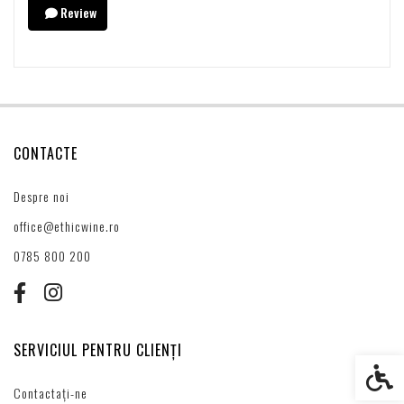
Review
CONTACTE
Despre noi
office@ethicwine.ro
0785 800 200
SERVICIUL PENTRU CLIENȚI
Setări s
Contactați-ne