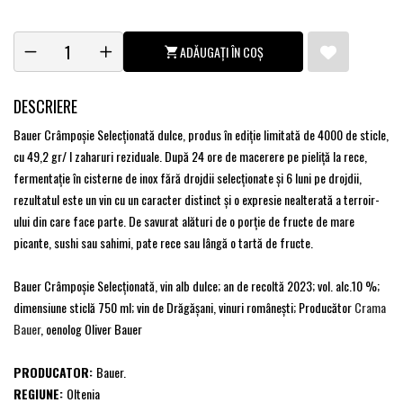
ADĂUGAȚI ÎN COȘ
DESCRIERE
Bauer Crâmpoşie Selecţionată dulce, produs în ediţie limitată de 4000 de sticle,
cu 49,2 gr/ l zaharuri reziduale. După 24 ore de macerere pe pieliţă la rece,
fermentație în cisterne de inox fără drojdii selecționate și 6 luni pe drojdii,
rezultatul este un vin cu un caracter distinct și o expresie nealterată a terroir-
ului din care face parte. De savurat alături de o porție de fructe de mare
picante, sushi sau sahimi, pate rece sau lângă o tartă de fructe.
Bauer Crâmpoşie Selecţionată, vin alb dulce; an de recoltă 2023; vol. alc.10 %;
dimensiune sticlă 750 ml; vin de Drăgăşani, vinuri româneşti; Producător
Crama
Bauer
, oenolog Oliver Bauer
PRODUCATOR:
Bauer.
REGIUNE:
Oltenia