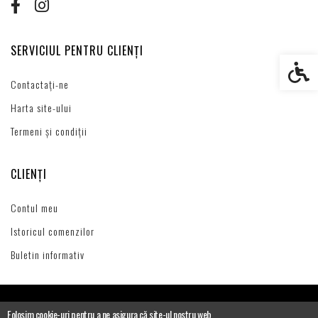
SERVICIUL PENTRU CLIENȚI
Setări s
Contactați-ne
Harta site-ului
Termeni și condiții
CLIENȚI
Contul meu
Istoricul comenzilor
Buletin informativ
Folosim cookie-uri pentru a ne asigura că site-ul nostru web