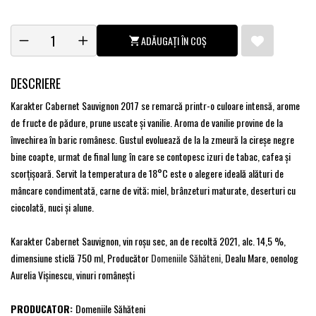
ADĂUGAȚI ÎN COȘ
DESCRIERE
Karakter Cabernet Sauvignon 2017 se remarcă printr-o culoare intensă, arome
de fructe de pădure, prune uscate şi vanilie. Aroma de vanilie provine de la
învechirea în baric românesc. Gustul evoluează de la la zmeură la cireşe negre
bine coapte, urmat de final lung în care se contopesc izuri de tabac, cafea şi
scorţişoară. Servit la temperatura de 18°C este o alegere ideală alături de
mâncare condimentată, carne de vită; miel, brânzeturi maturate, deserturi cu
ciocolată, nuci şi alune.
Karakter Cabernet Sauvignon, vin roşu sec, an de recoltă 2021, alc. 14,5 %,
dimensiune sticlă 750 ml, Producător
Domeniile Săhăteni
, Dealu Mare, oenolog
Aurelia Vişinescu, vinuri româneşti
PRODUCATOR:
Domeniile Săhăteni